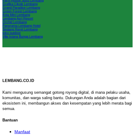
Farm House Susu Lembang
Grafika Cikole Lembang
Grand Paradise Lembang
Green Forest Lembang
Kota Mini Lembang
Lembang Asri Resort
Orchid Lembang
Panorama Lembang Hotel
Sindang Reret Lembang
toko outdoor
Villa Istana Bunga Lembang
LEMBANG.CO.ID
Kami mengusung semangat gotong royong digital, di mana pelaku usaha,
komunitas, dan warga saling bantu. Dukungan Anda adalah bagian dari
ekosistem ini, membangun akses dan kesempatan yang lebih merata bagi
semua.
Bantuan
Manfaat