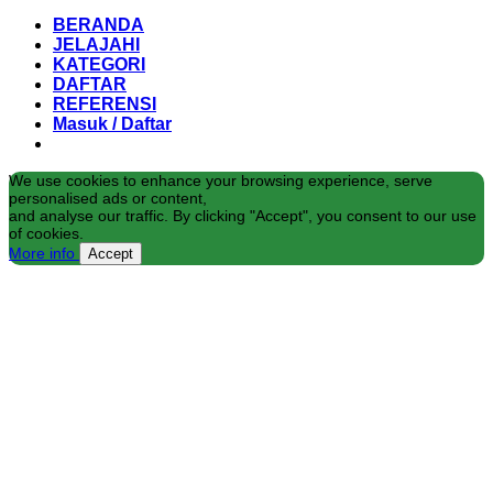
BERANDA
JELAJAHI
KATEGORI
DAFTAR
REFERENSI
Masuk / Daftar
We use cookies to enhance your browsing experience, serve
personalised ads or content,
and analyse our traffic. By clicking "Accept", you consent to our use
of cookies.
More info
Accept