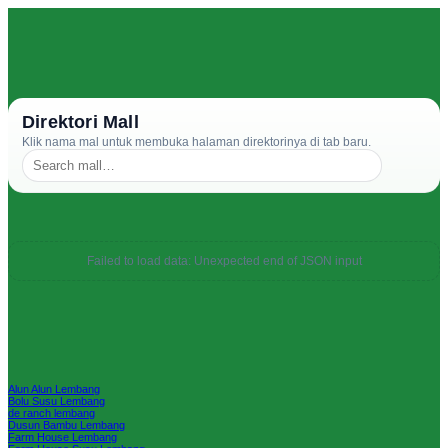
Direktori Mall
Klik nama mal untuk membuka halaman direktorinya di tab baru.
Failed to load data: Unexpected end of JSON input
Alun Alun Lembang
Bolu Susu Lembang
de ranch lembang
Dusun Bambu Lembang
Farm House Lembang