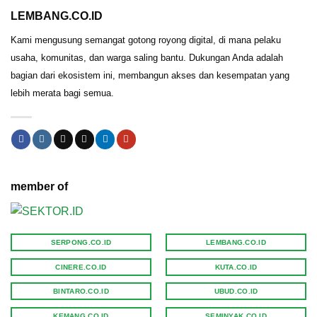
LEMBANG.CO.ID
Kami mengusung semangat gotong royong digital, di mana pelaku
usaha, komunitas, dan warga saling bantu. Dukungan Anda adalah
bagian dari ekosistem ini, membangun akses dan kesempatan yang
lebih merata bagi semua.
member of
SERPONG.CO.ID
LEMBANG.CO.ID
CINERE.CO.ID
KUTA.CO.ID
BINTARO.CO.ID
UBUD.CO.ID
KEMANG.CO.ID
SEMINYAK.CO.ID