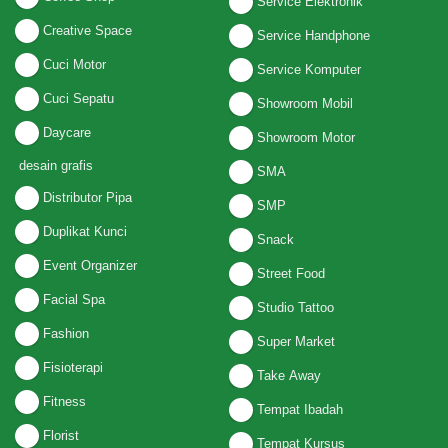
Service Elektronik
Creative Space
Service Handphone
Cuci Motor
Service Komputer
Cuci Sepatu
Showroom Mobil
Daycare
Showroom Motor
desain grafis
SMA
Distributor Pipa
SMP
Duplikat Kunci
Snack
Event Organizer
Street Food
Facial Spa
Studio Tattoo
Fashion
Super Market
Fisioterapi
Take Away
Fitness
Tempat Ibadah
Florist
Tempat Kursus