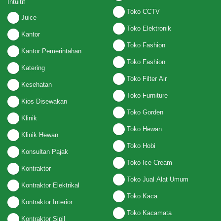
Intuitif
Toko CCTV
Juice
Toko Elektronik
Kantor
Toko Fashion
Kantor Pemerintahan
Toko Fashion
Katering
Toko Filter Air
Kesehatan
Toko Furniture
Kios Disewakan
Toko Gorden
Klinik
Toko Hewan
Klinik Hewan
Toko Hobi
Konsultan Pajak
Toko Ice Cream
Kontraktor
Toko Jual Alat Umum
Kontraktor Elektrikal
Toko Kaca
Kontraktor Interior
Toko Kacamata
Kontraktor Sipil