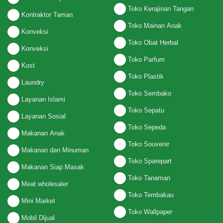
Toko Kerajinan Tangan
Kontraktor Taman
Toko Mainan Anak
Konveksi
Toko Obat Herbal
Konveksi
Toko Parfum
Kost
Toko Plastik
Laundry
Toko Sembako
Layanan Islami
Toko Sepatu
Layanan Sosial
Toko Sepeda
Makanan Anak
Toko Souvenir
Makanan dan Minuman
Toko Sparepart
Makanan Siap Masak
Toko Tanaman
Meat wholesaler
Toko Tembakau
Mini Market
Toko Wallpaper
Mobil Dijual