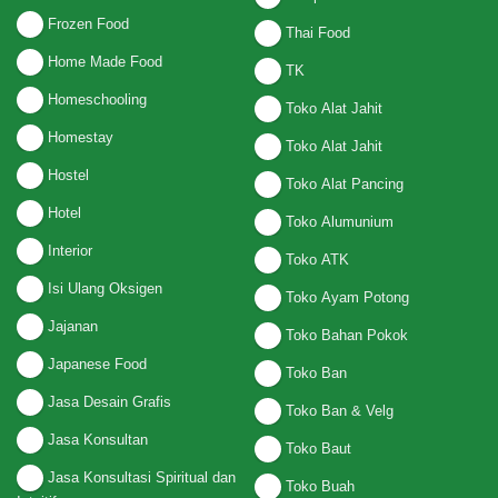
Frozen Food
Thai Food
Home Made Food
TK
Homeschooling
Toko Alat Jahit
Homestay
Toko Alat Jahit
Hostel
Toko Alat Pancing
Hotel
Toko Alumunium
Interior
Toko ATK
Isi Ulang Oksigen
Toko Ayam Potong
Jajanan
Toko Bahan Pokok
Japanese Food
Toko Ban
Jasa Desain Grafis
Toko Ban & Velg
Jasa Konsultan
Toko Baut
Jasa Konsultasi Spiritual dan
Toko Buah