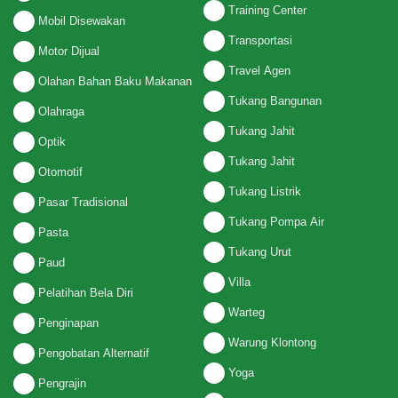
Training Center
Mobil Disewakan
Transportasi
Motor Dijual
Travel Agen
Olahan Bahan Baku Makanan
Tukang Bangunan
Olahraga
Tukang Jahit
Optik
Tukang Jahit
Otomotif
Tukang Listrik
Pasar Tradisional
Tukang Pompa Air
Pasta
Tukang Urut
Paud
Villa
Pelatihan Bela Diri
Warteg
Penginapan
Warung Klontong
Pengobatan Alternatif
Yoga
Pengrajin