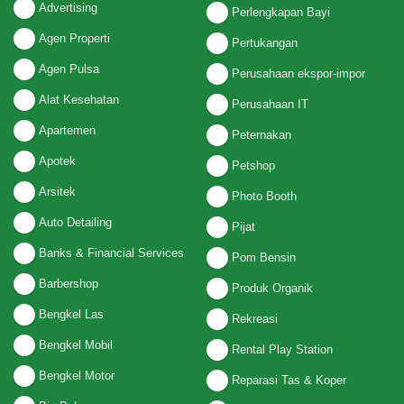
Advertising
Perlengkapan Bayi
Agen Properti
Pertukangan
Agen Pulsa
Perusahaan ekspor-impor
Alat Kesehatan
Perusahaan IT
Apartemen
Peternakan
Apotek
Petshop
Arsitek
Photo Booth
Auto Detailing
Pijat
Banks & Financial Services
Pom Bensin
Barbershop
Produk Organik
Bengkel Las
Rekreasi
Bengkel Mobil
Rental Play Station
Bengkel Motor
Reparasi Tas & Koper