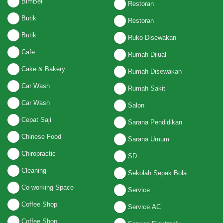
BimBel
Restoran
Butik
Restoran
Butik
Ruko Disewakan
Cafe
Rumah Dijual
Cake & Bakery
Rumah Disewakan
Car Wash
Rumah Sakit
Car Wash
Salon
Cepat Saji
Sarana Pendidikan
Chinese Food
Sarana Umum
Chiropractic
SD
Cleaning
Sekolah Sepak Bola
Co-working Space
Service
Coffee Shop
Service AC
Coffee Shop