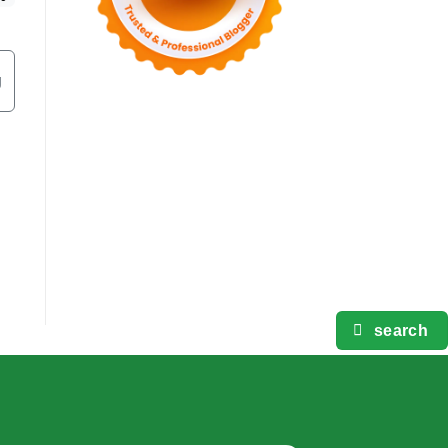
g
search