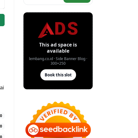
ai
0
0
0