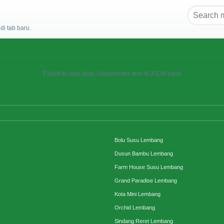
i tab baru.
Failed to load data: Unexpected end of JSON input
Bolu Susu Lembang
Dusun Bambu Lembang
Farm House Susu Lembang
Grand Paradise Lembang
Kota Mini Lembang
Orchid Lembang
Sindang Reret Lembang