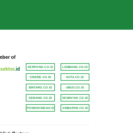
ber of
SERPONG.CO.ID
LEMBANG.CO.ID
CINERE.CO.ID
KUTA.CO.ID
BINTARO.CO.ID
UBUD.CO.ID
KEMANG.CO.ID
SEMINYAK.CO.ID
PONDOKINDAH.ID
JIMBARAN.CO.ID