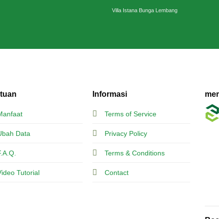
Villa Istana Bunga Lembang
tuan
Informasi
mem
Manfaat
Terms of Service
Ubah Data
Privacy Policy
F.A.Q.
Terms & Conditions
Video Tutorial
Contact