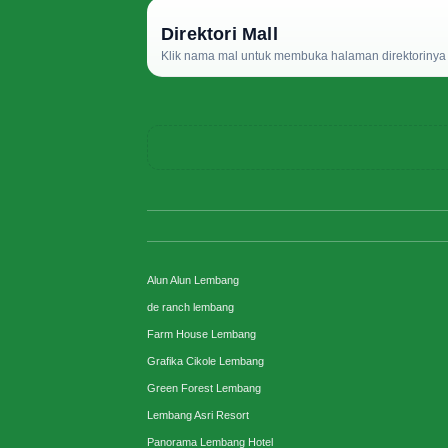
Direktori Mall
Klik nama mal untuk membuka halaman direktorinya d
Alun Alun Lembang
de ranch lembang
Farm House Lembang
Grafika Cikole Lembang
Green Forest Lembang
Lembang Asri Resort
Panorama Lembang Hotel