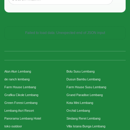
Failed to load data: Unexpected end of JSON input
Alun Alun Lembang
Bolu Susu Lembang
de ranch lembang
Dusun Bambu Lembang
Farm House Lembang
Farm House Susu Lembang
Grafika Cikole Lembang
Grand Paradise Lembang
Green Forest Lembang
Kota Mini Lembang
Lembang Asri Resort
Orchid Lembang
Panorama Lembang Hotel
Sindang Reret Lembang
toko outdoor
Villa Istana Bunga Lembang