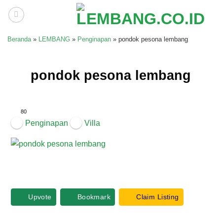
Skip
to
content
Beranda
»
LEMBANG
»
Penginapan
»
pondok pesona lembang
pondok pesona lembang
80
Penginapan
Villa
Upvote
Bookmark
Claim Listing