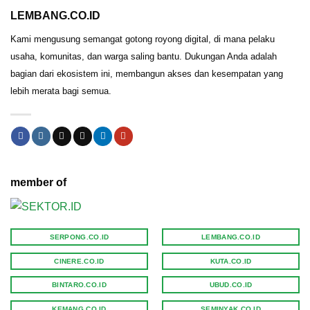
LEMBANG.CO.ID
Kami mengusung semangat gotong royong digital, di mana pelaku
usaha, komunitas, dan warga saling bantu. Dukungan Anda adalah
bagian dari ekosistem ini, membangun akses dan kesempatan yang
lebih merata bagi semua.
member of
SERPONG.CO.ID
LEMBANG.CO.ID
CINERE.CO.ID
KUTA.CO.ID
BINTARO.CO.ID
UBUD.CO.ID
KEMANG.CO.ID
SEMINYAK.CO.ID