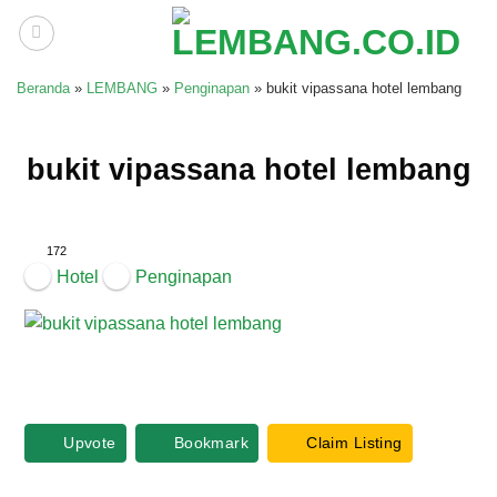
Skip
to
content
Beranda
»
LEMBANG
»
Penginapan
»
bukit vipassana hotel lembang
bukit vipassana hotel lembang
172
Hotel
Penginapan
Upvote
Bookmark
Claim Listing