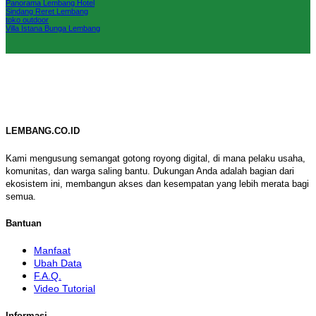
Panorama Lembang Hotel
Sindang Reret Lembang
toko outdoor
Villa Istana Bunga Lembang
LEMBANG.CO.ID
Kami mengusung semangat gotong royong digital, di mana pelaku usaha,
komunitas, dan warga saling bantu. Dukungan Anda adalah bagian dari
ekosistem ini, membangun akses dan kesempatan yang lebih merata bagi
semua.
Bantuan
Manfaat
Ubah Data
F.A.Q.
Video Tutorial
Informasi