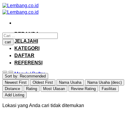
Skip
to
content
BERANDA
JELAJAHI
cari
KATEGORI
DAFTAR
REFERENSI
Masuk / Daftar
Sort by:
Recommended
Newest First
Oldest First
Nama Usaha
Nama Usaha (desc)
Distance
Rating
Most Ulasan
Review Rating
Fasilitas
Add Listing
Lokasi yang Anda cari tidak ditemukan