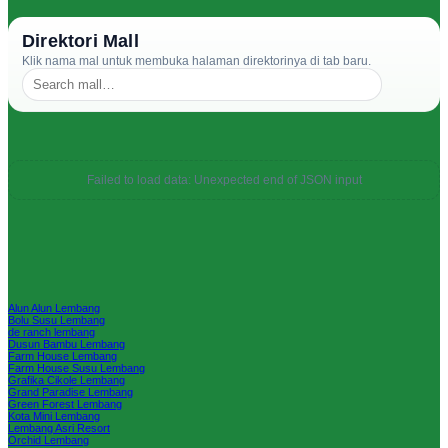
Direktori Mall
Klik nama mal untuk membuka halaman direktorinya di tab baru.
Failed to load data: Unexpected end of JSON input
Alun Alun Lembang
Bolu Susu Lembang
de ranch lembang
Dusun Bambu Lembang
Farm House Lembang
Farm House Susu Lembang
Grafika Cikole Lembang
Grand Paradise Lembang
Green Forest Lembang
Kota Mini Lembang
Lembang Asri Resort
Orchid Lembang