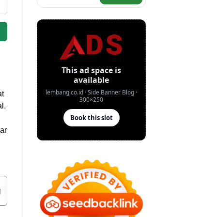
at
l,
ar
g