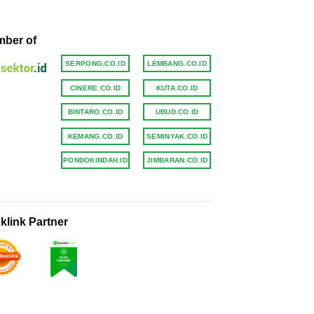
ber of
SERPONG.CO.ID
LEMBANG.CO.ID
CINERE.CO.ID
KUTA.CO.ID
BINTARO.CO.ID
UBUD.CO.ID
KEMANG.CO.ID
SEMINYAK.CO.ID
PONDOKINDAH.ID
JIMBARAN.CO.ID
klink Partner