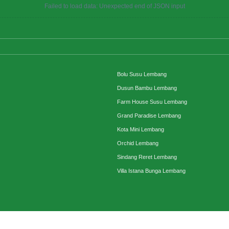
Failed to load data: Unexpected end of JSON input
Bolu Susu Lembang
Dusun Bambu Lembang
Farm House Susu Lembang
Grand Paradise Lembang
Kota Mini Lembang
Orchid Lembang
Sindang Reret Lembang
Villa Istana Bunga Lembang