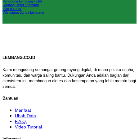
Panorama Lembang Hotel
Sindang Reret Lembang
toko outdoor
Villa Istana Bunga Lembang
LEMBANG.CO.ID
Kami mengusung semangat gotong royong digital, di mana pelaku usaha,
komunitas, dan warga saling bantu. Dukungan Anda adalah bagian dari
ekosistem ini, membangun akses dan kesempatan yang lebih merata bagi
semua.
Bantuan
Manfaat
Ubah Data
F.A.Q.
Video Tutorial
Informasi