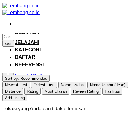
Skip
to
content
BERANDA
JELAJAHI
cari
KATEGORI
DAFTAR
REFERENSI
Masuk / Daftar
Sort by:
Recommended
Newest First
Oldest First
Nama Usaha
Nama Usaha (desc)
Distance
Rating
Most Ulasan
Review Rating
Fasilitas
Add Listing
Lokasi yang Anda cari tidak ditemukan