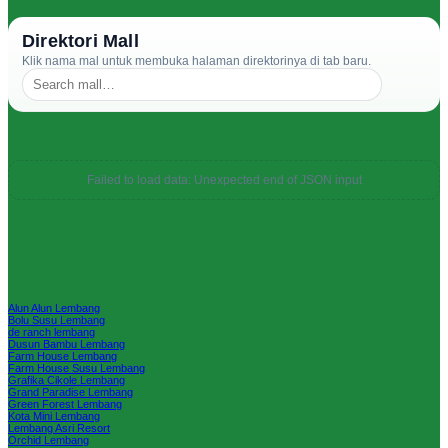
Direktori Mall
Klik nama mal untuk membuka halaman direktorinya di tab baru.
Failed to load data: Unexpected end of JSON input
Alun Alun Lembang
Bolu Susu Lembang
de ranch lembang
Dusun Bambu Lembang
Farm House Lembang
Farm House Susu Lembang
Grafika Cikole Lembang
Grand Paradise Lembang
Green Forest Lembang
Kota Mini Lembang
Lembang Asri Resort
Orchid Lembang